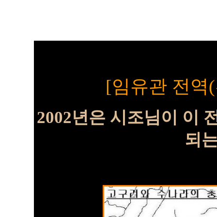
[임유관 전역(
2002년은 시조님이 이
되는