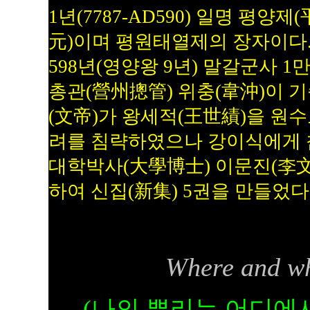
1년(7787-AD590) 일명 평양
元)이며 평원태열제의 장자이다.
598년(영양왕 9년)
말갈군사 1만
총관(營州摠管) 위충(韋沖)이 기
(文帝)가 왕세적(王世績)을 원수
려를 침략하였으나
강이식
에게
대학박사(大學博士) 이문진(李文眞
하여 신집(新集) 5권을 만들었다
Where and wh
(나의 뿌리는 어디에